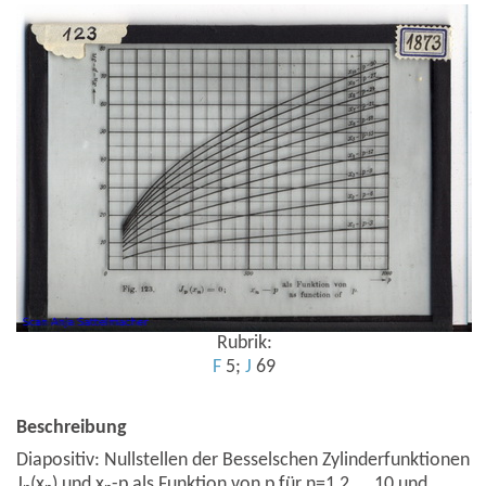
Rubrik:
F
5;
J
69
Beschreibung
Diapositiv: Nullstellen der Besselschen Zylinderfunktionen
J
(x
) und x
-p als Funktion von p für n=1,2,...,10 und