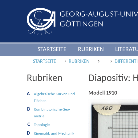
STARTSEITE
RUBRIKEN
LITERAT
STARTSEITE
RUBRIKEN
DIFFERENT
Rubriken
Diapositiv: 
Modell 1910
A
Alge­braische Kur­ven und
Flä­chen
B
Kombinato­rische Geo­
metrie
C
Topologie
D
Kine­matik und Mecha­nik