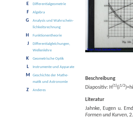
E
Differential­geometrie
F
Algebra
G
Analy­sis und Wahr­schein­
lichkeits­rech­nung
H
Funk­tionen­theo­rie
J
Differential­gleichungen,
Wellen­lehre
K
Geo­metri­sche Optik
L
Instru­mente und Ap­parate
M
Ge­schichte der Mathe­
Beschreibung
matik und Astro­nomie
(1)
1/2
Diapositiv: H
(i
)=h
Z
Anderes
Literatur
Jahnke, Eugen u. Emd
Formen und Kurven
, 2