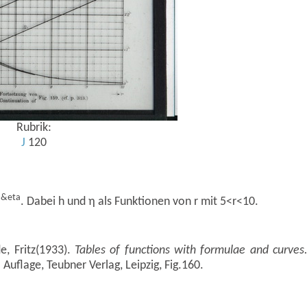
Rubrik:
J
120
&eta
i
. Dabei h und η als Funktionen von r mit 5<r<10.
e, Fritz(1933).
Tables of functions with formulae and curves
. Auflage, Teubner Verlag, Leipzig, Fig.160.