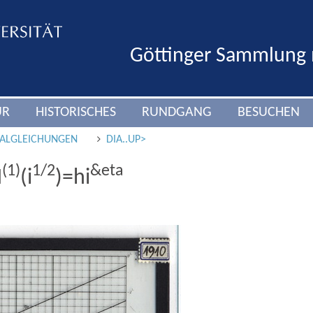
Göttinger Sammlung
UR
HISTORISCHES
RUNDGANG
BESUCHEN
IALGLEICHUNGEN
DIA..UP>
(1)
1/2
&eta
H
(i
)=hi