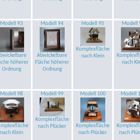
Modell 93
Modell 94
Modell 95
Modell 
Komplexfläche
bwickelbare
Abwickelbare
Komplexfl
nach Klein
äche höherer
Fläche höherer
nach Kl
Ordnung
Ordnung
Modell 98
Modell 99
Modell 100
Modell 
Komplexfläche
mplexfläche
Komplexfläche
Komplexfl
nach Plücker
nach Klein
nach Plücker
nach Plü