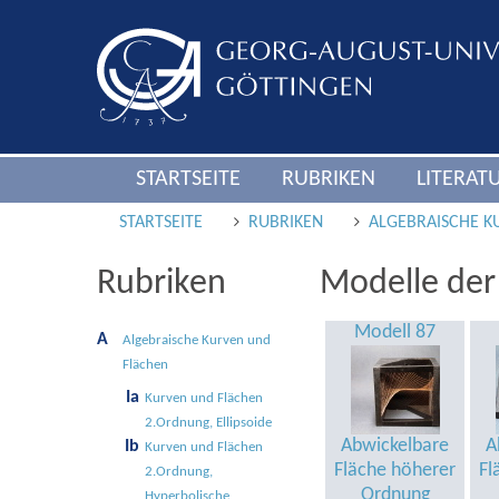
STARTSEITE
RUBRIKEN
LITERAT
STARTSEITE
RUBRIKEN
ALGEBRAISCHE K
Rubriken
Modelle der
Modell 87
A
Alge­braische Kur­ven und
Flä­chen
Ia
Kurven und Flächen
2.Ordnung, Ellipsoide
Abwickelbare
A
Ib
Kurven und Flächen
Fläche höherer
Fl
2.Ordnung,
Ordnung
Hyperbolische