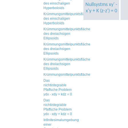
des einschaligen
Nullsystms xy' -
Hyperboloids
x'y + K (z-z') = 0
Krümmungsmittelpunktsfläche
des einschaligen
Hyperboloids
Krümmungsmittelpunktsfläche
des dreiachsigen
Ellipsoids
Krümmungsmittelpunktsfläche
des dreiachsigen
Ellipsoids
Krümmungsmittelpunktsfläche
des dreiachsigen
Ellipsoids
Krümmungsmittelpunktsfläche
Das
nichtintegrable
Pfaffsche Problem
ydx - xdy + kdz = 0
Das
nichtintegrable
Pfaffsche Problem
ydx - xdy + kdz = 0
Infinitesimalumgebung
einer