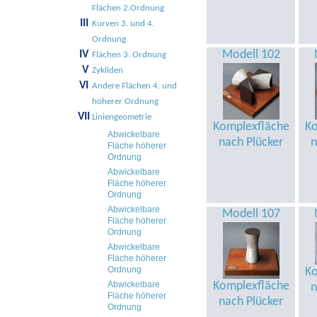
Flächen 2.Ordnung
III
Kurven 3. und 4.
Ordnung
Modell 102
IV
Flächen 3. Ordnung
V
Zykliden
VI
Andere Flächen 4. und
höherer Ordnung
VII
Liniengeometrie
Komplexfläche
Ko
Abwickelbare
nach Plücker
n
Fläche höherer
Ordnung
Abwickelbare
Fläche höherer
Ordnung
Abwickelbare
Modell 107
Fläche höherer
Ordnung
Abwickelbare
Fläche höherer
Ordnung
Ko
Abwickelbare
Komplexfläche
n
Fläche höherer
nach Plücker
Ordnung