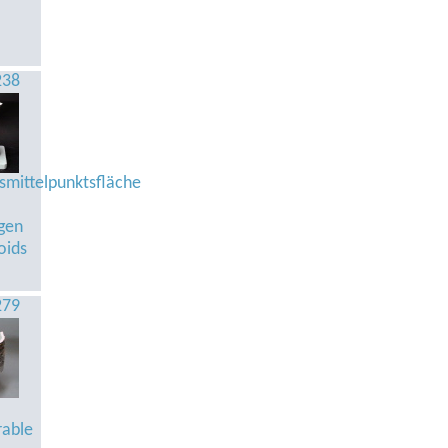
238
he
mittelpunktsfläche
igen
oids
279
he
rable