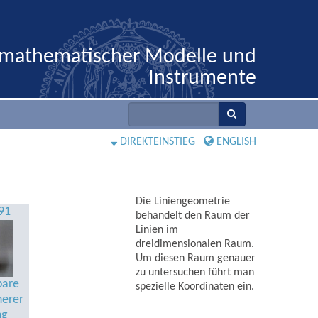
 mathematischer Modelle und
Instrumente
DIREKTEINSTIEG
ENGLISH
Die Liniengeometrie
91
behandelt den Raum der
Linien im
dreidimensionalen Raum.
Um diesen Raum genauer
zu untersuchen führt man
bare
spezielle Koordinaten ein.
herer
ng