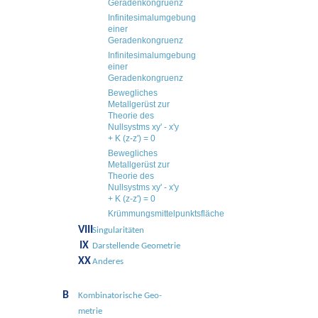
Geradenkongruenz
Infinitesimalumgebung
einer
Geradenkongruenz
Infinitesimalumgebung
einer
Geradenkongruenz
Bewegliches
Metallgerüst zur
Theorie des
Nullsystms xy' - x'y
+ K (z-z') = 0
Bewegliches
Metallgerüst zur
Theorie des
Nullsystms xy' - x'y
+ K (z-z') = 0
Krümmungsmittelpunktsfläche
VIII
Singularitäten
IX
Darstellende Geometrie
XX
Anderes
B
Kombinato­rische Geo­
metrie