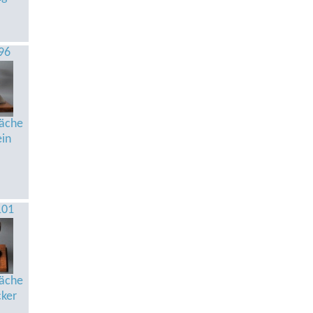
96
äche
ein
101
äche
cker