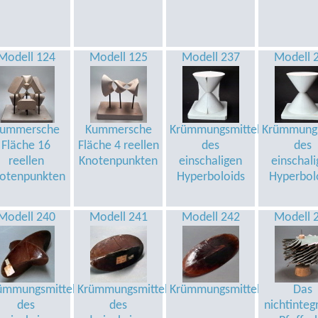
Modell 124
Modell 125
Modell 237
Modell 
ummersche
Kummersche
Krümmungsmittelpunktsfläc
Krümmungs
Fläche 16
Fläche 4 reellen
des
des
reellen
Knotenpunkten
einschaligen
einschal
otenpunkten
Hyperboloids
Hyperbol
Modell 240
Modell 241
Modell 242
Modell 
ktsfläche
ümmungsmittelpunktsfläche
Krümmungsmittelpunktsfläche
Krümmungsmittelpunktsfläc
Das
des
des
nichtinteg