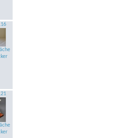
116
äche
cker
121
äche
cker