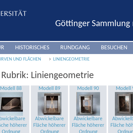
Göttinger Sammlung
UR
HISTORISCHES
RUNDGANG
BESUCHEN
URVEN UND FLÄCHEN
LINIENGEOMETRIE
 Rubrik: Liniengeometrie
Modell 88
Modell 89
Modell 90
Modell 
bwickelbare
Abwickelbare
Abwickelbare
Abwickel
äche höherer
Fläche höherer
Fläche höherer
Fläche hö
Ordnung
Ordnung
Ordnung
Ordnu