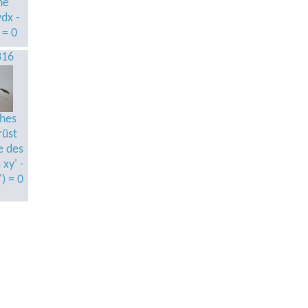
he
dx -
 = 0
316
hes
rüst
e des
xy' -
') = 0