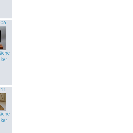
106
äche
cker
111
äche
cker