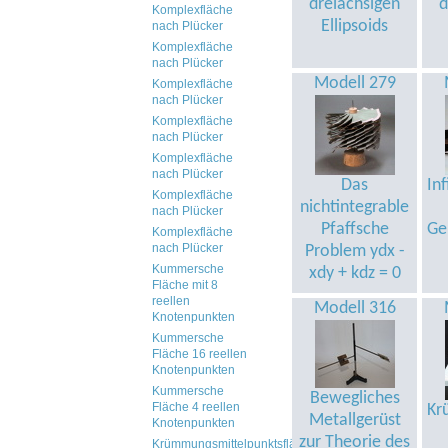
dreiachsigen
d
Komplexfläche
Ellipsoids
nach Plücker
Komplexfläche
nach Plücker
Modell 279
Komplexfläche
nach Plücker
Komplexfläche
nach Plücker
Komplexfläche
nach Plücker
Das
In
Komplexfläche
nichtintegrable
nach Plücker
Pfaffsche
Ge
Komplexfläche
nach Plücker
Problem ydx -
Kummersche
xdy + kdz = 0
Fläche mit 8
reellen
Modell 316
Knotenpunkten
Kummersche
Fläche 16 reellen
Knotenpunkten
Kummersche
Bewegliches
Fläche 4 reellen
Kr
Metallgerüst
Knotenpunkten
zur Theorie des
Krümmungsmittelpunktsfläche