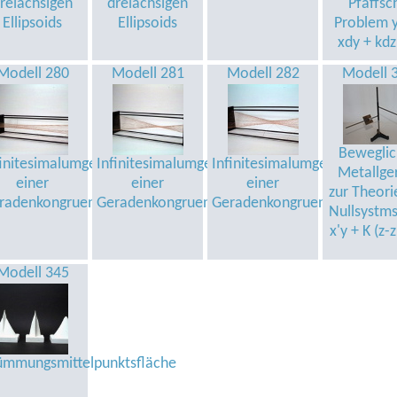
reiachsigen
dreiachsigen
Pfaffsc
Ellipsoids
Ellipsoids
Problem y
xdy + kdz
Modell 280
Modell 281
Modell 282
Modell 
Beweglic
finitesimalumgebung
Infinitesimalumgebung
Infinitesimalumgebung
Metallge
einer
einer
einer
zur Theori
radenkongruenz
Geradenkongruenz
Geradenkongruenz
Nullsystms 
x'y + K (z-z
Modell 345
ümmungsmittelpunktsfläche