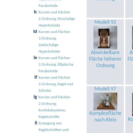
Paraboloide
Ic
Kurven und Flächen
2.Ordnung, Einschalige
Modell 92
Hyperboloide
Id
Kurven und Flächen
2.Ordnung,
Zweischalige
Hyperboloide
Abwickelbare
A
Ie
Kurven und Flächen
Fläche höherer
Fl
2.Ordnung, Elliptische
Ordnung
Paraboloide
If
Kurven und Flächen
2.Ordnung, Kegel und
Modell 97
Zylinder
Ig
Kurven und Flächen
2.Ordnung,
Konfokalsysteme,
Komplexfläche
Kegelschnitte
Ko
nach Klein
II
Erzeugung von
Kegelschnitten und