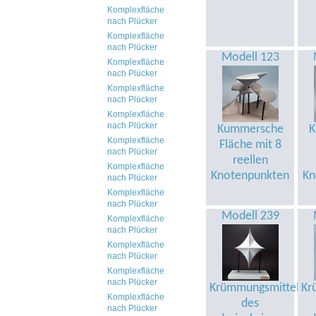
Komplexfläche
nach Plücker
Komplexfläche
nach Plücker
Modell 123
Komplexfläche
nach Plücker
Komplexfläche
nach Plücker
Komplexfläche
nach Plücker
Kummersche
K
Komplexfläche
Fläche mit 8
nach Plücker
reellen
Komplexfläche
Knotenpunkten
Kn
nach Plücker
Komplexfläche
nach Plücker
Modell 239
Komplexfläche
nach Plücker
Komplexfläche
nach Plücker
Komplexfläche
nach Plücker
Krümmungsmittelpun
Kr
Komplexfläche
des
nach Plücker