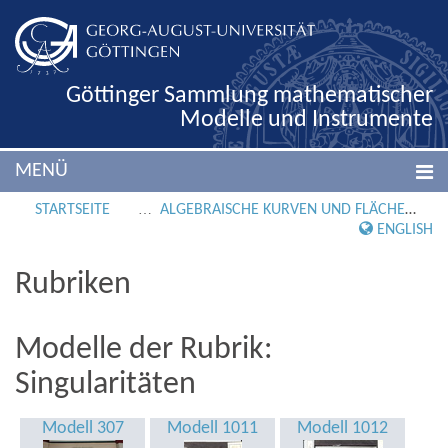
Göttinger Sammlung mathematischer
Modelle und Instrumente
MENÜ
STARTSEITE
ALGEBRAISCHE KURVEN UND FLÄCHEN
ENGLISH
Rubriken
Modelle der Rubrik:
Singularitäten
Modell 307
Modell 1011
Modell 1012