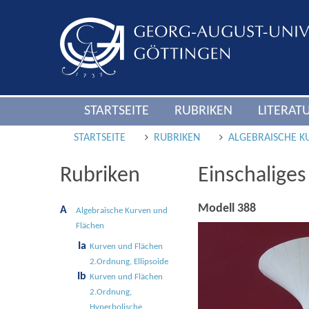
STARTSEITE
RUBRIKEN
LITERAT
STARTSEITE
RUBRIKEN
ALGEBRAISCHE K
Rubriken
Einschalige
Modell 388
A
Alge­braische Kur­ven und
Flä­chen
Ia
Kurven und Flächen
2.Ordnung, Ellipsoide
Ib
Kurven und Flächen
2.Ordnung,
Hyperbolische