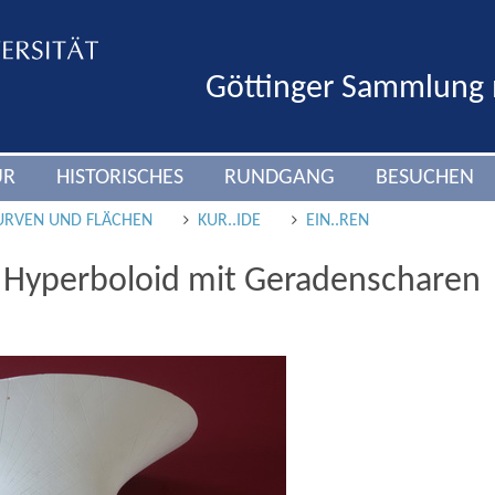
Göttinger Sammlung
UR
HISTORISCHES
RUNDGANG
BESUCHEN
URVEN UND FLÄCHEN
KUR..IDE
EIN..REN
s Hyperboloid mit Geradenscharen