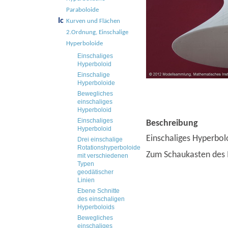
Paraboloide
Ic
Kurven und Flächen
2.Ordnung, Einschalige
Hyperboloide
Einschaliges
Hyperboloid
Einschalige
Hyperboloide
Bewegliches
einschaliges
Hyperboloid
Einschaliges
Beschreibung
Hyperboloid
Einschaliges Hyperbol
Drei einschalige
Rotationshyperboloide
Zum Schaukasten des
mit verschiedenen
Typen
geodätischer
Linien
Ebene Schnitte
des einschaligen
Hyperboloids
Bewegliches
einschaliges