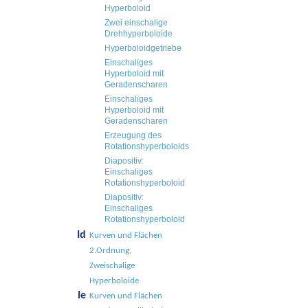
Hyperboloid
Zwei einschalige
Drehhyperboloide
Hyperboloidgetriebe
Einschaliges
Hyperboloid mit
Geradenscharen
Einschaliges
Hyperboloid mit
Geradenscharen
Erzeugung des
Rotationshyperboloids
Diapositiv:
Einschaliges
Rotationshyperboloid
Diapositiv:
Einschaliges
Rotationshyperboloid
Id
Kurven und Flächen
2.Ordnung,
Zweischalige
Hyperboloide
Ie
Kurven und Flächen