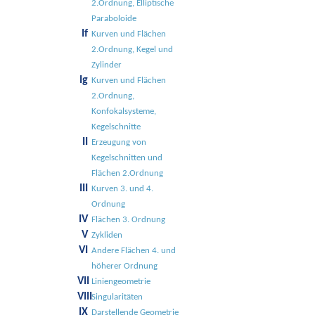
2.Ordnung, Elliptische
Paraboloide
If
Kurven und Flächen
2.Ordnung, Kegel und
Zylinder
Ig
Kurven und Flächen
2.Ordnung,
Konfokalsysteme,
Kegelschnitte
II
Erzeugung von
Kegelschnitten und
Flächen 2.Ordnung
III
Kurven 3. und 4.
Ordnung
IV
Flächen 3. Ordnung
V
Zykliden
VI
Andere Flächen 4. und
höherer Ordnung
VII
Liniengeometrie
VIII
Singularitäten
IX
Darstellende Geometrie