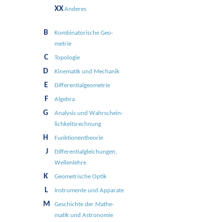
XX
Anderes
B
Kombinato­rische Geo­
metrie
C
Topologie
D
Kine­matik und Mecha­nik
E
Differential­geometrie
F
Algebra
G
Analy­sis und Wahr­schein­
lichkeits­rech­nung
H
Funk­tionen­theo­rie
J
Differential­gleichungen,
Wellen­lehre
K
Geo­metri­sche Optik
L
Instru­mente und Ap­parate
M
Ge­schichte der Mathe­
matik und Astro­nomie