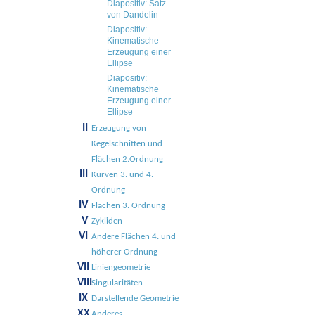
Diapositiv: Satz
von Dandelin
Diapositiv:
Kinematische
Erzeugung einer
Ellipse
Diapositiv:
Kinematische
Erzeugung einer
Ellipse
II
Erzeugung von
Kegelschnitten und
Flächen 2.Ordnung
III
Kurven 3. und 4.
Ordnung
IV
Flächen 3. Ordnung
V
Zykliden
VI
Andere Flächen 4. und
höherer Ordnung
VII
Liniengeometrie
VIII
Singularitäten
IX
Darstellende Geometrie
XX
Anderes