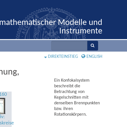
 mathematischer Modelle und
Instrumente
DIREKTEINSTIEG
ENGLISH
nung,
Ein Konfokalsystem
beschreibt die
Betrachtung von
160
Kegelschnitten mit
denselben Brennpunkten
bzw. ihren
Rotationskörpern.
iv:
kreise