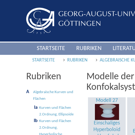
STARTSEITE
RUBRIKEN
LITERAT
STARTSEITE
RUBRIKEN
ALGEBRAISCHE K
Rubriken
Modelle der
Konfokalsys
A
Alge­braische Kur­ven und
Flä­chen
Modell 27
Ia
Kurven und Flächen
2.Ordnung, Ellipsoide
Ib
Kurven und Flächen
Einschaliges
2.Ordnung,
Hyperboloid
Hyperbolische