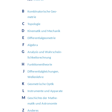
B
Kombinato­rische Geo­
metrie
C
Topologie
D
Kine­matik und Mecha­nik
E
Differential­geometrie
F
Algebra
G
Analy­sis und Wahr­schein­
lichkeits­rech­nung
H
Funk­tionen­theo­rie
J
Differential­gleichungen,
Wellen­lehre
K
Geo­metri­sche Optik
L
Instru­mente und Ap­parate
M
Ge­schichte der Mathe­
matik und Astro­nomie
Z
Anderes