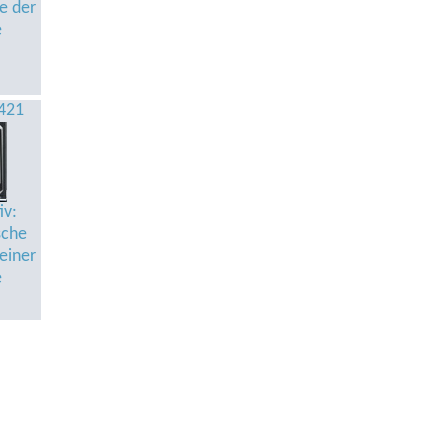
e der
e
421
iv:
sche
einer
e