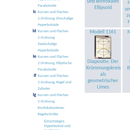
und konfokales
Paraboloide
Ellipsoid
un
Ic
Kurven und Flächen
z
2.Ordnung, Einschalige
Hyperboloide
Id
Kurven und Flächen
Modell 1161
M
2.Ordnung,
Zweischalige
Hyperboloide
Ie
Kurven und Flächen
Diapositiv: Der
2.Ordnung, Elliptische
Krümmungskreis
B
Paraboloide
als
If
Kurven und Flächen
geometrischer
2.Ordnung, Kegel und
Limes
Zylinder
Ig
Kurven und Flächen
2.Ordnung,
Konfokalsysteme,
Kegelschnitte
Einschaliges
Hyperboloid und