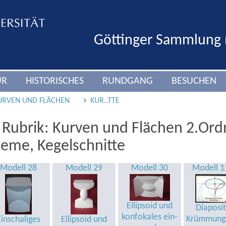
Göttinger Sammlung
UR
HISTORISCHES
RUNDGANG
BESUCHEN
URVEN UND FLÄCHEN
KUR..TTE
 Rubrik: Kurven und Flächen 2.Ord
teme, Kegelschnitte
Modell 28
Modell 29
Modell 30
Modell 1
Ellipsoid und
Diaposit
konfokales ein-
Krümmungs
Einschaliges
Ellipsoid und