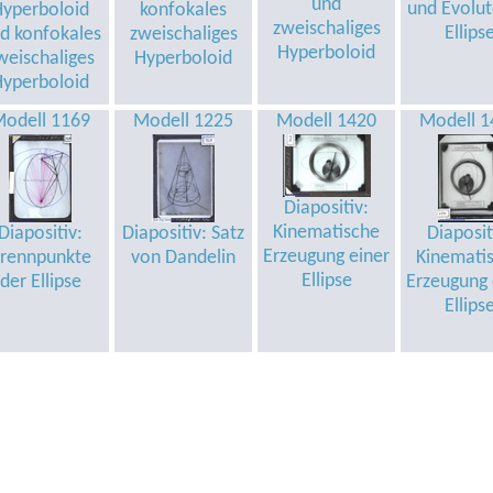
und
und Evolut
Hyperboloid
konfokales
zweischaliges
Ellips
d konfokales
zweischaliges
Hyperboloid
weischaliges
Hyperboloid
Hyperboloid
odell 1169
Modell 1225
Modell 1420
Modell 1
Diapositiv:
Kinematische
Diapositiv:
Diapositiv: Satz
Diaposit
Erzeugung einer
rennpunkte
von Dandelin
Kinemati
Ellipse
der Ellipse
Erzeugung 
Ellips