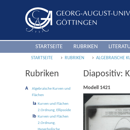
STARTSEITE
RUBRIKEN
LITERAT
STARTSEITE
RUBRIKEN
ALGEBRAISCHE K
Rubriken
Diapositiv: 
Modell 1421
A
Alge­braische Kur­ven und
Flä­chen
Ia
Kurven und Flächen
2.Ordnung, Ellipsoide
Ib
Kurven und Flächen
2.Ordnung,
Hyperbolische