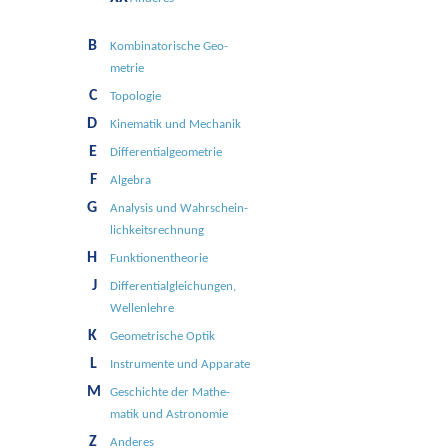
B
Kombinato­rische Geo­
metrie
C
Topologie
D
Kine­matik und Mecha­nik
E
Differential­geometrie
F
Algebra
G
Analy­sis und Wahr­schein­
lichkeits­rech­nung
H
Funk­tionen­theo­rie
J
Differential­gleichungen,
Wellen­lehre
K
Geo­metri­sche Optik
L
Instru­mente und Ap­parate
M
Ge­schichte der Mathe­
matik und Astro­nomie
Z
Anderes