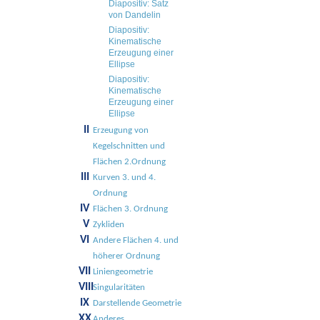
Diapositiv: Satz
von Dandelin
Diapositiv:
Kinematische
Erzeugung einer
Ellipse
Diapositiv:
Kinematische
Erzeugung einer
Ellipse
II
Erzeugung von
Kegelschnitten und
Flächen 2.Ordnung
III
Kurven 3. und 4.
Ordnung
IV
Flächen 3. Ordnung
V
Zykliden
VI
Andere Flächen 4. und
höherer Ordnung
VII
Liniengeometrie
VIII
Singularitäten
IX
Darstellende Geometrie
XX
Anderes