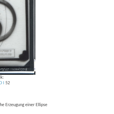
k:
D
I
52
he Erzeugung einer Ellipse