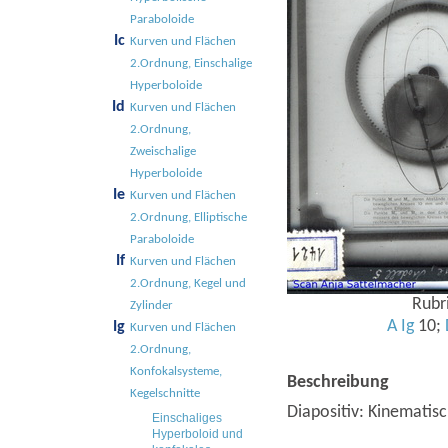
Paraboloide
Ic
Kurven und Flächen
2.Ordnung, Einschalige
Hyperboloide
Id
Kurven und Flächen
2.Ordnung,
Zweischalige
Hyperboloide
Ie
Kurven und Flächen
2.Ordnung, Elliptische
Paraboloide
If
Kurven und Flächen
2.Ordnung, Kegel und
Rubri
Zylinder
A
Ig
10;
Ig
Kurven und Flächen
2.Ordnung,
Konfokalsysteme,
Beschreibung
Kegelschnitte
Diapositiv: Kinematisc
Einschaliges
Hyperboloid und