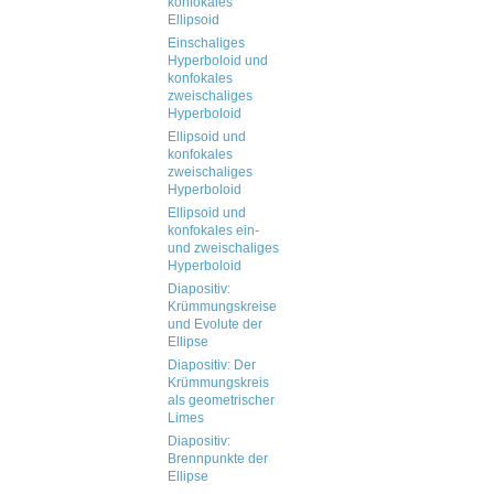
konfokales
Ellipsoid
Einschaliges
Hyperboloid und
konfokales
zweischaliges
Hyperboloid
Ellipsoid und
konfokales
zweischaliges
Hyperboloid
Ellipsoid und
konfokales ein-
und zweischaliges
Hyperboloid
Diapositiv:
Krümmungskreise
und Evolute der
Ellipse
Diapositiv: Der
Krümmungskreis
als geometrischer
Limes
Diapositiv:
Brennpunkte der
Ellipse