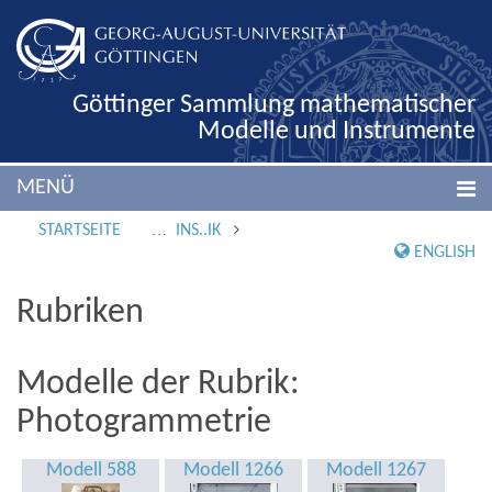
Göttinger Sammlung mathematischer
Modelle und Instrumente
MENÜ
STARTSEITE
INS..IK
ENGLISH
Rubriken
Modelle der Rubrik:
Photogrammetrie
Modell 588
Modell 1266
Modell 1267