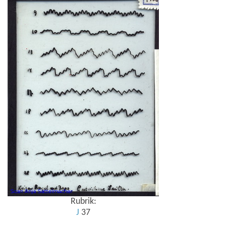
Rubrik:
J
37