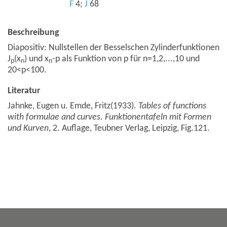
F
4;
J
68
Beschreibung
Diapositiv: Nullstellen der Besselschen Zylinderfunktionen
J
(x
) und x
-p als Funktion von p für n=1,2,...,10 und
p
n
n
20<p<100.
Literatur
Jahnke, Eugen u. Emde, Fritz(1933).
Tables of functions
with formulae and curves. Funktionentafeln mit Formen
und Kurven
, 2. Auflage, Teubner Verlag, Leipzig, Fig.121.