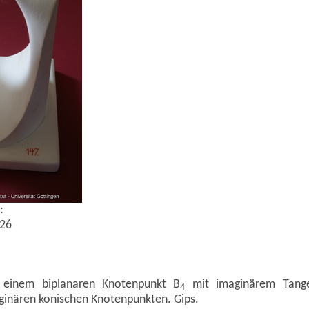
:
26
 einem biplanaren Knotenpunkt B
mit imaginärem Tange
4
inären konischen Knotenpunkten. Gips.