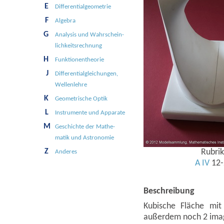
E
Differential­geometrie
F
Algebra
G
Analy­sis und Wahr­schein­
lichkeits­rech­nung
H
Funk­tionen­theo­rie
J
Differential­gleichungen,
Wellen­lehre
K
Geo­metri­sche Optik
L
Instru­mente und Ap­parate
M
Ge­schichte der Mathe­
matik und Astro­nomie
Z
Rubrik
Anderes
A
IV
12-
Beschreibung
Kubische Fläche mit
außerdem noch 2 imag