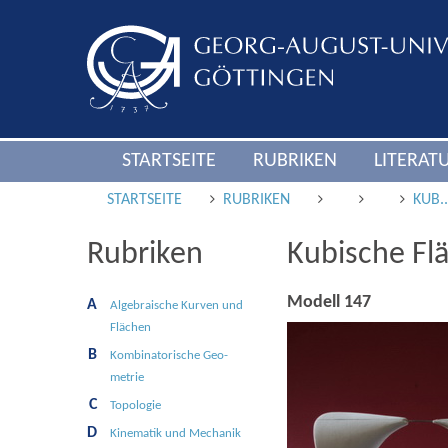
STARTSEITE
RUBRIKEN
LITERAT
STARTSEITE
RUBRIKEN
KUB.
Rubriken
Kubische Fl
Modell 147
A
Alge­braische Kur­ven und
Flä­chen
B
Kombinato­rische Geo­
metrie
C
Topologie
D
Kine­matik und Mecha­nik